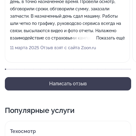
день, в точно назначенное время. Провели осмотр,
обговорили сроки, обговорили сумму, заказали
запчасти. В назначенный день сдал машину. Работы
шли четко по графику, руководсво сервиса всегда на
связи, высылаются видео и фото отчеты. Налажено
взаимодействие со страховыми кампаниями. При
Показать ещё
возникновении проблем в процессе ремонта, все
11 марта 2025 Отзыв взят с сайта Zoon.ru
решается оперативно. В любое время можно заехать и
посмотреть на какой стадии ремонт. Весь персонал
квалифицированный, все контактные, ответят на
любые вопросы. Цены конкурентноспособные, всегда
предлагаются скидки. Качество работ на высоте.
Написать отзыв
Автосервису желаю дальнейшего развития и
процветания. Большое спасибо за проделанную
работу.
Популярные услуги
Техосмотр