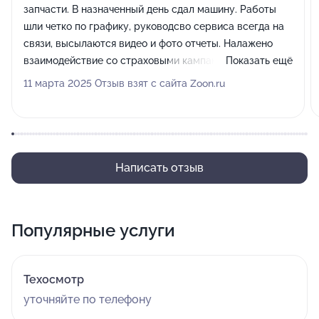
запчасти. В назначенный день сдал машину. Работы
шли четко по графику, руководсво сервиса всегда на
связи, высылаются видео и фото отчеты. Налажено
взаимодействие со страховыми кампаниями. При
Показать ещё
возникновении проблем в процессе ремонта, все
11 марта 2025 Отзыв взят с сайта Zoon.ru
решается оперативно. В любое время можно заехать и
посмотреть на какой стадии ремонт. Весь персонал
квалифицированный, все контактные, ответят на
любые вопросы. Цены конкурентноспособные, всегда
предлагаются скидки. Качество работ на высоте.
Написать отзыв
Автосервису желаю дальнейшего развития и
процветания. Большое спасибо за проделанную
работу.
Популярные услуги
Техосмотр
уточняйте по телефону